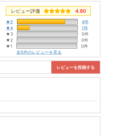
レビュー評価
4.80
★5
4件
★4
1件
★3
0件
★2
0件
★1
0件
全5件のレビューを見る
レビューを投稿する