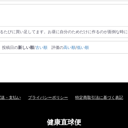
るたびに買い足してます。お昼に自分のためだけに作るのが面倒な時に
投稿日の
新しい順
/
古い順
評価の
高い順
/
低い順
配送・支払い
プライバシーポリシー
特定商取引法に基づく表記
健康直球便