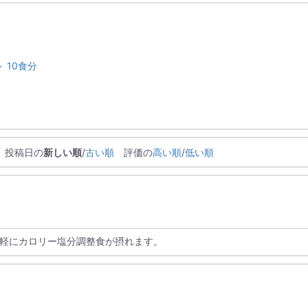
 10食分
投稿日の
新しい順
/
古い順
評価の
高い順
/
低い順
軽にカロリー塩分調整食が摂れます。