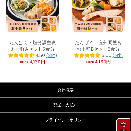
たんぱく・塩分調整食
たんぱく・塩分調整食
お手軽Aセット5食分
お手軽Bセット5食分
4.50
(2件)
5.00
(1件)
4,130円
4,130円
PRICE
PRICE
会社概要
配送・支払い
プライバシーポリシー